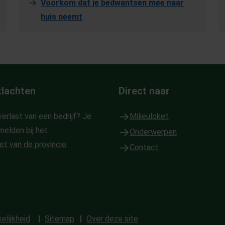
Voorkom dat je bedwantsen mee naar
huis neemt
klachten
Direct naar
verlast van een bedrijf? Je
Milieuloket
melden bij het
Onderwerpen
et van de provincie
.
Contact
elijkheid
Sitemap
Over deze site