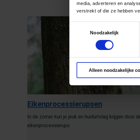
media, adverteren en analys
verstrekt of die ze hebben v
Toestemmingsselectie
Noodzakelijk
Alleen noodzakelijke c
Eikenprocessierupsen
In de zomer kun je jeuk en huiduitslag krijgen door d
eikenprocessierups.