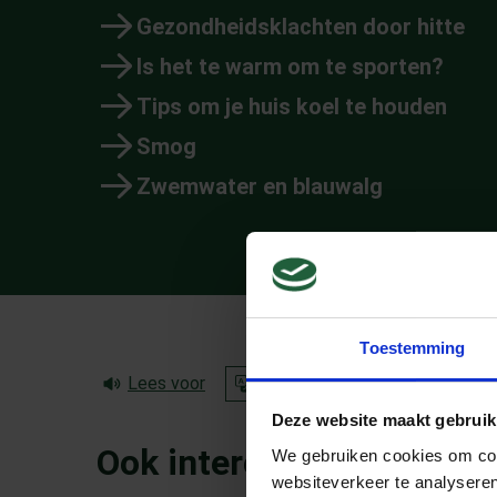
Gezondheidsklachten door hitte
Is het te warm om te sporten?
Tips om je huis koel te houden
Smog
Zwemwater en blauwalg
Toestemming
Lees voor
Translate
Deze website maakt gebruik
Ook interessant
We gebruiken cookies om cont
websiteverkeer te analyseren