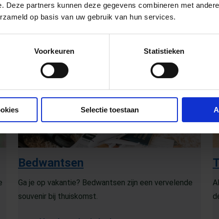
e. Deze partners kunnen deze gegevens combineren met andere i
erzameld op basis van uw gebruik van hun services.
Voorkeuren
Statistieken
ookies
Selectie toestaan
A
Bedwantsen
e
Ga je op vakantie? Bedwantsen zijn een vervelende
A
souvenir bij thuiskomst.
d