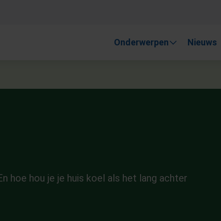
, gebruik de pijlen om omhoog en omlaag te gaan naar de gewen
Onderwerpen
Nieuws
 hoe hou je je huis koel als het lang achter