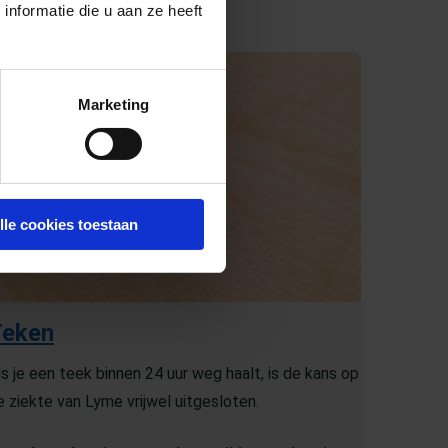
nformatie die u aan ze heeft
Marketing
lle cookies toestaan
Teken
ls je een teek binnen 24 uur weg haalt, is de kans op
e ziekte van Lyme vrijwel uitgesloten.