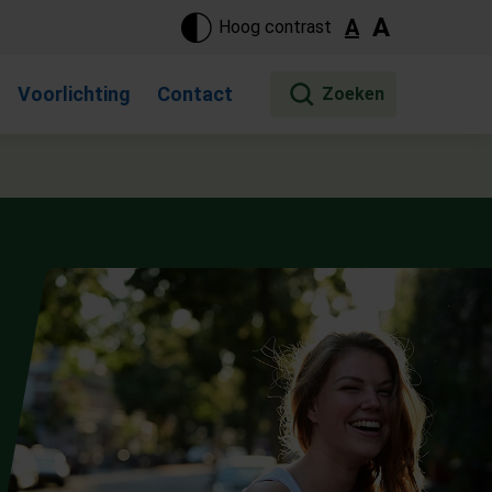
ste pagina. Touch-apparaat gebruikers, bewegen door aanraking 
A
A
Hoog contrast
Voorlichting
Contact