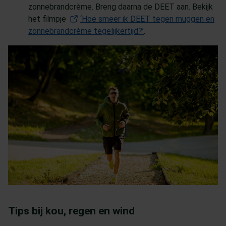
zonnebrandcrème. Breng daarna de DEET aan. Bekijk
het filmpje
‘Hoe smeer ik DEET tegen muggen en
zonnebrandcrème tegelijkertijd?’
(Opent in een nieuw ta
.
Tips bij kou, regen en wind