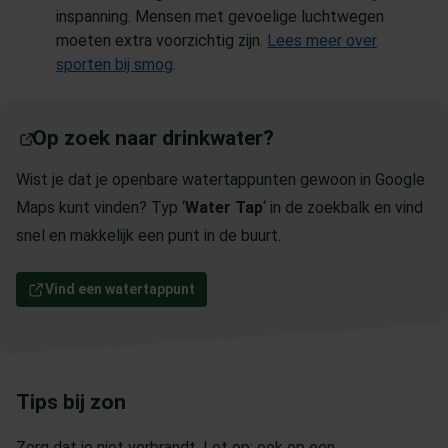
inspanning. Mensen met gevoelige luchtwegen
moeten extra voorzichtig zijn.
Lees meer over
sporten bij smog
.
Vind een watertappunt
(Opent in een nieuw tabblad)
Op zoek naar drinkwater?
Wist je dat je openbare watertappunten gewoon in Google
Maps kunt vinden? Typ ‘
Water Tap
‘ in de zoekbalk en vind
snel en makkelijk een punt in de buurt.
Vind een watertappunt
Tips bij zon
Zorg dat je niet verbrandt. Let op: ook op een