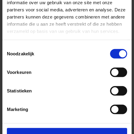
informatie over uw gebruik van onze site met onze
Draag bij een zwemwedstrijd bij voorkeur een wetsuit
partners voor social media, adverteren en analyse. Deze
of trisuit als het (water) koud is. Dit is vaak ook
partners kunnen deze gegevens combineren met andere
verplicht. Check de reels bij de organisatie.
informatie die u aan ze heeft verstrekt of die ze hebben
Tijdens zwemmen kun je gemakkelijk onderkoeld
verzameld op basis van uw gebruik van hun services.
raken. Dit gebeurt vaak ongemerkt. Verschijnselen
van onderkoeling zijn een blekere huid, rillen,
Toestemmingsselectie
uitputting en coördinatieverlies. Je kunt door
Noodzakelijk
onderkoeling ook kramp krijgen. Heb je symptomen?
Zorg dat je ze zo snel mogelijk aan de kant komt en
warm wordt. Vraag hulp aan de aanwezige EHBO-ers.
Voorkeuren
Warm na afloop zo nodig snel op met een warme
douche en warme dranken.
Statistieken
Ook bij koud weer kan er sprake zijn van een slechte
luchtkwaliteit of smog. Door smog kun je last krijgen
van kortademigheid en benauwdheid, vooral tijdens
Marketing
inspanning. Mensen met gevoelige luchtwegen
moeten extra voorzichtig zijn.
Lees meer over
sporten bij smog
.