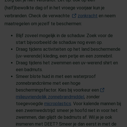
(half)bewolkte dag of in het vroege voorjaar kun je
verbranden. Check de verwachte
zonkracht
(Opent in een 
en neem
maatregelen om jezelf te beschermen:
Blijf zoveel mogelijk in de schaduw. Zoek voor de
start bijvoorbeeld de schaduw nog even op.
Draag tijdens activiteiten op het land beschermende
(uv-werende) kleding, een petje en een zonnebril.
Draag tijdens het zwemmen een uv-werend shirt en
een badmuts.
Smeer blote huid in met een waterproof
zonnebrandcrème met een hoge
beschermingsfactor. Kies bij voorkeur een
milieuvriendelijk zonnebrandmiddel
(Opent in een nieuw t
, zonder
toegevoegde
microplastics
. Voor kalende mannen bij
een zwemwedstrijd: smeer je hoofd niet in voor het
zwemmen, dan glijdt de badmuts af. Wil je je ook
insmeren met DEET? Smeer je dan eerst in met de