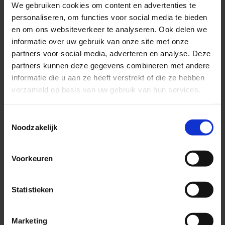
We gebruiken cookies om content en advertenties te
personaliseren, om functies voor social media te bieden
Gezondheidsklachten door PUR
en om ons websiteverkeer te analyseren. Ook delen we
informatie over uw gebruik van onze site met onze
Heb je gezondheidsklachten en denk je dat PUR-schuim de
partners voor social media, adverteren en analyse. Deze
oorzaak is? Neem dan contact op met de
GGD
. De GGD kan
partners kunnen deze gegevens combineren met andere
beoordelen of je gezondheidsklachten door PUR kunnen
informatie die u aan ze heeft verstrekt of die ze hebben
komen.
verzameld op basis van uw gebruik van hun services.
Veelgestelde vragen over PUR
Toestemmingsselectie
Noodzakelijk
Zijn er alternatieven voor gespoten
Voorkeuren
PUR?
Statistieken
Waarom mag je niet in huis zijn tijdens
Ja, er bestaan ook andere isolatiematerialen. Meer
het aanbrengen van PUR?
informatie over de voor- en nadelen van verschillende
isolatiematerialen vind je op
Milieucentraal
(Opent in een
.
Marketing