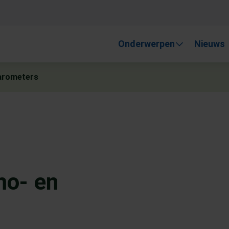
, gebruik de pijlen om omhoog en omlaag te gaan naar de gewen
Onderwerpen
Nieuws
barometers
mo- en