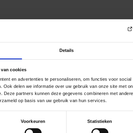
huis? In oude thermometers,
s zo’n voorwerp kapot gaat, komt er
Details
een thermometer of barometer met kwik in
n een ongeluk zit in een klein hoekje: je kat
 van cookies
 ongeluk de thermometer tegen de rand van
ent en advertenties te personaliseren, om functies voor social
 praktijk gebeurt het toch.
. Ook delen we informatie over uw gebruik van onze site met on
e. Deze partners kunnen deze gegevens combineren met andere i
erzameld op basis van uw gebruik van hun services.
rollen en stuiteren de bolletjes kwik over
ijk kunt opruimen. Meestal moet een
Voorkeuren
Statistieken
et de (houten) vloer er helemaal uit en
ot. Daarnaast is er nog de ongerustheid die