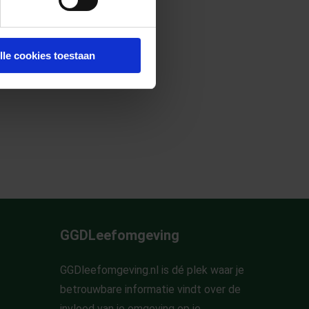
lle cookies toestaan
GGDLeefomgeving
GGDleefomgeving.nl is dé plek waar je
betrouwbare informatie vindt over de
invloed van je omgeving op je