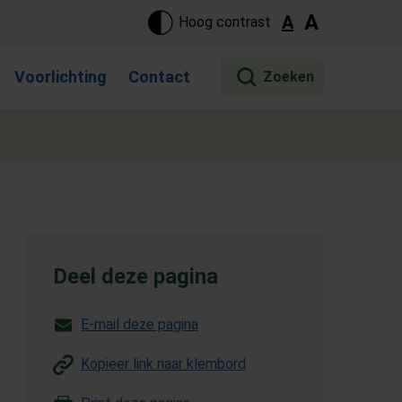
ste pagina. Touch-apparaat gebruikers, bewegen door aanraking 
A
A
Hoog contrast
Voorlichting
Contact
Deel deze pagina
E-mail deze pagina
Kopieer link naar klembord