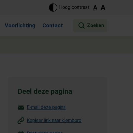
ste pagina. Touch-apparaat gebruikers, bewegen door aanraking 
A
A
Hoog contrast
Voorlichting
Contact
Deel deze pagina
E-mail deze pagina
Kopieer link naar klembord