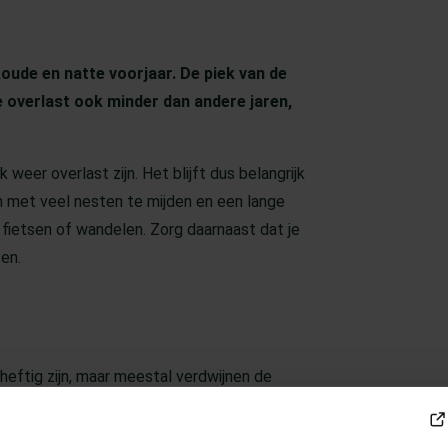
koude en natte voorjaar. De piek van de
de overlast ook minder dan andere jaren,
eer overlast zijn. Het blijft dus belangrijk
 met veel nesten te mijden en een lange
 fietsen of wandelen. Zorg daarnaast dat je
en.
heftig zijn, maar meestal verdwijnen de
t plakband en spoel af met lauw water. Zo
r de dagen daarna dan een verkoelende zalf.