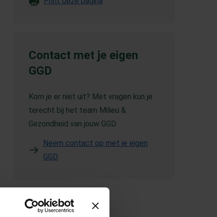
Print deze pagina
Contact met je eigen
GGD
Kom je er niet uit? Met vragen kun je
terecht bij het team Milieu &
Gezondheid van jouw GGD.
Neem contact op met je eigen
GGD
(Opent in een nieuw tabblad)