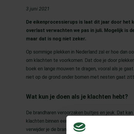
3 juni 2021
De eikenprocessierups is laat dit jaar door het 
overlast verwachten we pas in juli. Mogelijk is 
maar dat is nog niet zeker.
Op sommige plekken in Nederland zal er hoe dan ook w
om klachten te voorkomen. Dat doe je door plekken
boek en lange mouwen te dragen, vooral als je gaat
niet op de grond onder bomen met nesten gaat zitt
Wat kun je doen als je klachten hebt?
De brandharen veroorzaken bultjes en jeuk. Dat kan 
klachten binnen een week of twee. Strip je huid me
verwijder je de brandharen. Heb je veel jeuk? Smee