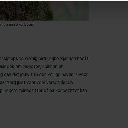
est op een eikenboom
ssierups te weinig natuurlijke vijanden heeft
maar ook om insecten, spinnen en
rg dan dat jouw tuin een veilige haven is voor
aar zorg juist voor veel verschillende
. Iedere tuinbezitter of balkonbezitter kan