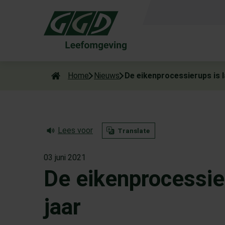
Als de resultaten voor automatisch aanvullen beschikbaar zijn
Home
Nieuws
De eikenprocessierups is la
Lees voor
Translate
03 juni 2021
De eikenprocessier
jaar