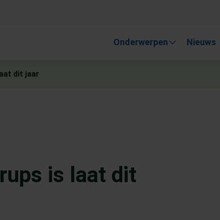
, gebruik de pijlen om omhoog en omlaag te gaan naar de gewen
Onderwerpen
Nieuws
at dit jaar
ups is laat dit