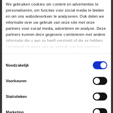
dag. Doe rustig aan.
We gebruiken cookies om content en advertenties te
Zoek de schaduw op.
personaliseren, om functies voor social media te bieden
Houd overdag de ramen dicht en doe de zonwering
en om ons websiteverkeer te analyseren. Ook delen we
naar beneden of de gordijnen dicht. Als de
informatie over uw gebruik van onze site met onze
temperatuur buiten daalt, zet je ramen en deuren
partners voor social media, adverteren en analyse. Deze
open.
partners kunnen deze gegevens combineren met andere
informatie die u aan ze heeft verstrekt of die ze hebben
verzameld op basis van uw gebruik van hun services.
Let op jezelf en elkaar
Zorg tijdens warme dagen goed voor jezelf en elkaar!
Toestemmingsselectie
Noodzakelijk
Ga voor meer tips naar
www.ggdleefomgeving.nl/zomer-en-hitte/
Voorkeuren
Of bekijk onze voorlichtingsmaterialen in de
Toolkit
hitte
.
Statistieken
Marketing