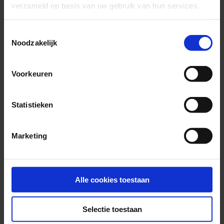
verzameld op basis van uw gebruik van hun services.
Toestemmingsselectie
Noodzakelijk
Voorkeuren
Statistieken
Marketing
Deel deze pagina
E-mail deze pagina
Alle cookies toestaan
Kopieer link naar klembord
Selectie toestaan
Print deze pagina