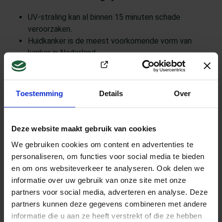
UV-straling kan al binnen 15 minuten schade
veroorzaken.
Huidkanker is de meest voorkomende vorm van
kanker in Nederland.
Bescherming is eenvoudig en effectief – dus doe
(Opent in e
mee!
Toestemming
Details
Over
Vier Blijf-uit-de-zon-dag mee!
Deze website maakt gebruik van cookies
✔ Zoek de schaduw op
✔ Trek beschermende kleding aan
We gebruiken cookies om content en advertenties te
personaliseren, om functies voor social media te bieden
✔ Smeer zonnebrand – en herhaal!
en om ons websiteverkeer te analyseren. Ook delen we
Meer tips? Kijk op
ggdleefomgeving.nl
.
informatie over uw gebruik van onze site met onze
partners voor social media, adverteren en analyse. Deze
partners kunnen deze gegevens combineren met andere
informatie die u aan ze heeft verstrekt of die ze hebben